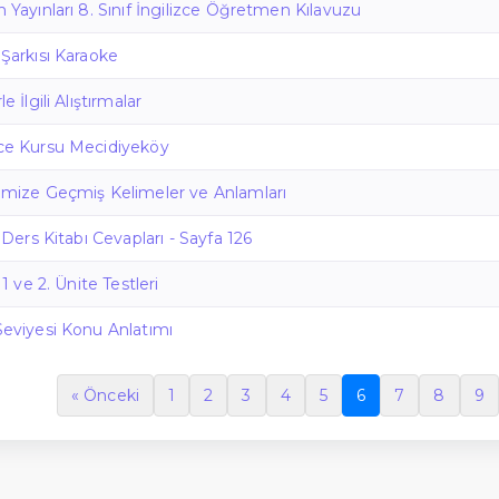
m Yayınları 8. Sınıf İngilizce Öğretmen Kılavuzu
 Şarkısı Karaoke
e İlgili Alıştırmalar
zce Kursu Mecidiyeköy
limize Geçmiş Kelimeler ve Anlamları
e Ders Kitabı Cevapları - Sayfa 126
e 1 ve 2. Ünite Testleri
 Seviyesi Konu Anlatımı
« Önceki
1
2
3
4
5
6
7
8
9