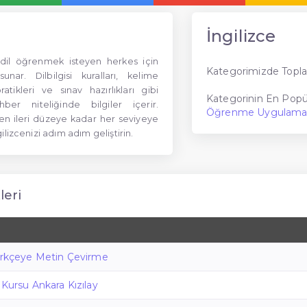
İngilizce
, dil öğrenmek isteyen herkes için
Kategorimizde Topla
unar. Dilbilgisi kuralları, kelime
atikleri ve sınav hazırlıkları gibi
Kategorinin En Popül
er niteliğinde bilgiler içerir.
Öğrenme Uygulamal
en ileri düzeye kadar her seviyeye
lizcenizi adım adım geliştirin.
leri
Türkçeye Metin Çevirme
 Kursu Ankara Kızılay