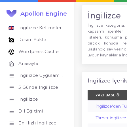
Apollon Engine
İngilizce
İngilizce kategorisi
İngilizce Kelimeler
kapsamlı içerikler s
listeleri, konuşma pr
Resim Yükle
birçok konuda rehb
Başlangıç seviyesind
Wordpress Cache
uygun kaynaklarla İngi
Anasayfa
İngilizce Uygulamaları
İngilizce İçerik
5 Günde İngilizce
YAZI BAŞLIĞI
İngilizce
İngilizce'den 
Dil Eğitimi
Tömer İngilizce
En Hızlı İngilizce