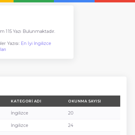
m 115 Yazı Bulunmaktadır.
er Yazısı:
En İyi İngilizce
arı
KATEGORI ADI
OKUNMA SAYISI
İngilizce
20
İngilizce
24