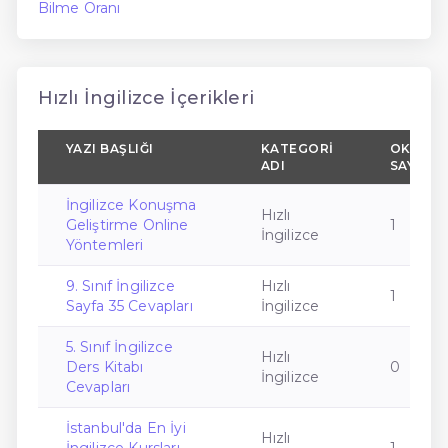
Bilme Oranı
Hızlı İngilizce İçerikleri
YAZI BAŞLIĞI
KATEGORI
OKUNM
ADI
SAYISI
İngilizce Konuşma
Hızlı
Geliştirme Online
1
İngilizce
Yöntemleri
9. Sınıf İngilizce
Hızlı
1
Sayfa 35 Cevapları
İngilizce
5. Sınıf İngilizce
Hızlı
Ders Kitabı
0
İngilizce
Cevapları
İstanbul'da En İyi
Hızlı