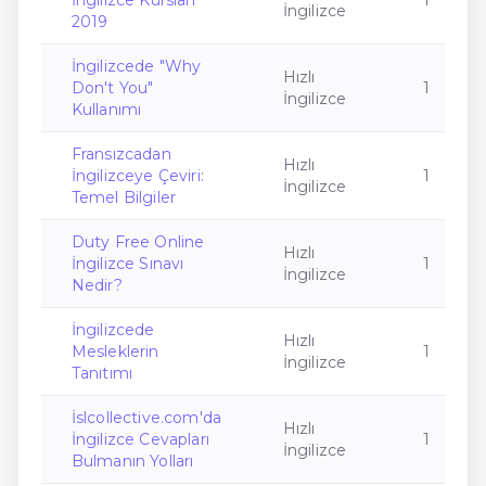
İngilizce Kursları
1
İngilizce
2019
İngilizcede "Why
Hızlı
Don't You"
1
İngilizce
Kullanımı
Fransızcadan
Hızlı
İngilizceye Çeviri:
1
İngilizce
Temel Bilgiler
Duty Free Online
Hızlı
İngilizce Sınavı
1
İngilizce
Nedir?
İngilizcede
Hızlı
Mesleklerin
1
İngilizce
Tanıtımı
İslcollective.com'da
Hızlı
İngilizce Cevapları
1
İngilizce
Bulmanın Yolları