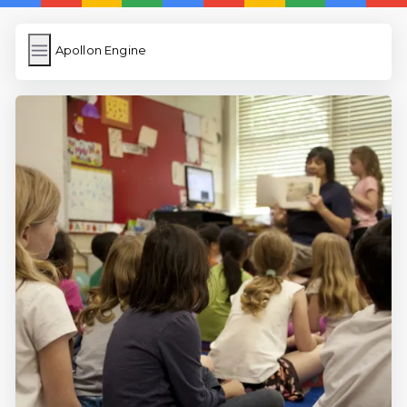
Apollon Engine
Apollon Engine
İngilizce Kelimeler
Resim Yükle
Wordpress Cache
Anasayfa
İngilizce Uygulamaları
5 Günde İngilizce
İngilizce
Dil Eğitimi
En Hızlı İngilizce