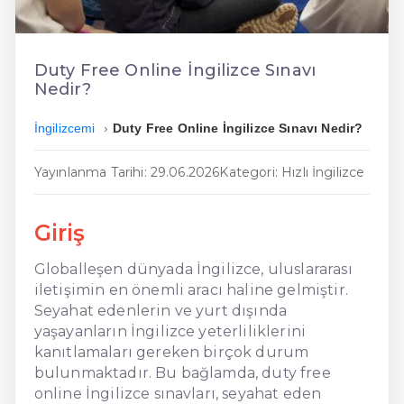
En Kolay İngilizce
En Ucuz İngilizce
Duty Free Online İngilizce Sınavı
Nedir?
En Uygun İngilizce
İngilizcemi
Duty Free Online İngilizce Sınavı Nedir?
Hızlı İngilizce
Yayınlanma Tarihi: 29.06.2026
Kategori: Hızlı İngilizce
Giriş
Globalleşen dünyada İngilizce, uluslararası
iletişimin en önemli aracı haline gelmiştir.
Seyahat edenlerin ve yurt dışında
yaşayanların İngilizce yeterliliklerini
kanıtlamaları gereken birçok durum
bulunmaktadır. Bu bağlamda, duty free
online İngilizce sınavları, seyahat eden