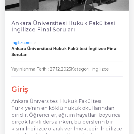
En Kolay İngilizce
En Ucuz İngilizce
Ankara Üniversitesi Hukuk Fakültesi
İngilizce Final Soruları
En Uygun İngilizce
İngilizcemi
Hızlı İngilizce
Ankara Üniversitesi Hukuk Fakültesi İngilizce Final
Soruları
Yayınlanma Tarihi: 27.12.2025
Kategori: İngilizce
Giriş
Ankara Üniversitesi Hukuk Fakültesi,
Türkiye'nin en köklü hukuk okullarından
biridir. Öğrenciler, eğitim hayatları boyunca
birçok farklı ders alırken, bu derslerin bir
kısmı İngilizce olarak verilmektedir. İngilizce