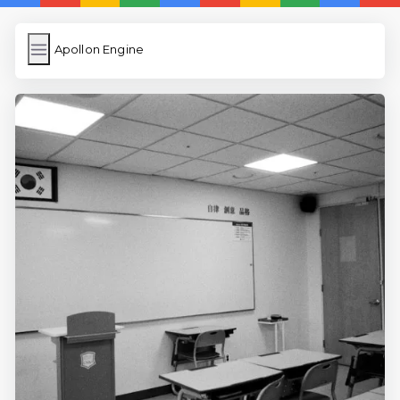
Apollon Engine
Apollon Engine
İngilizce Kelimeler
Resim Yükle
Wordpress Cache
Anasayfa
İngilizce Uygulamaları
5 Günde İngilizce
İngilizce
Dil Eğitimi
En Hızlı İngilizce