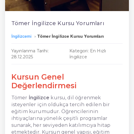
En Kolay İngilizce
En Ucuz İngilizce
Tömer İngilizce Kursu Yorumları
En Uygun İngilizce
İngilizcemi
Tömer İngilizce Kursu Yorumları
Hızlı İngilizce
Yayınlanma Tarihi:
Kategori: En Hızlı
28.12.2025
İngilizce
Kursun Genel
Değerlendirmesi
Tömer
İngilizce
kursu, dil öğrenmek
isteyenler için oldukça tercih edilen bir
eğitim kurumudur. Öğrencilerinin
ihtiyaçlarına yönelik çeşitli programlar
sunarak, her seviyeden katılımcıya hitap
etmektedir. Kursun genel yapısı, eğitim