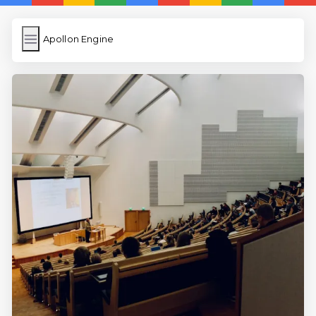
Apollon Engine
Apollon Engine
İngilizce Kelimeler
Resim Yükle
Wordpress Cache
Anasayfa
İngilizce Uygulamaları
5 Günde İngilizce
İngilizce
Dil Eğitimi
En Hızlı İngilizce