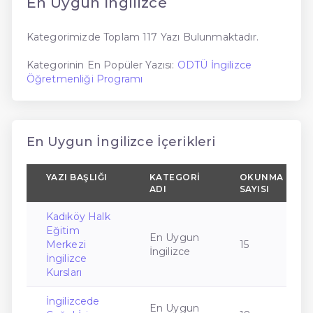
En Uygun İngilizce
Kategorimizde Toplam 117 Yazı Bulunmaktadır.
Kategorinin En Popüler Yazısı:
ODTÜ İngilizce
Öğretmenliği Programı
En Uygun İngilizce İçerikleri
YAZI BAŞLIĞI
KATEGORI
OKUNMA
ADI
SAYISI
Kadıköy Halk
Eğitim
En Uygun
Merkezi
15
İngilizce
İngilizce
Kursları
İngilizcede
En Uygun