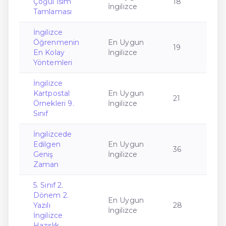
Çoğul İsim
18
İngilizce
Tamlaması
İngilizce
Öğrenmenin
En Uygun
19
En Kolay
İngilizce
Yöntemleri
İngilizce
Kartpostal
En Uygun
21
Örnekleri 9.
İngilizce
Sınıf
İngilizcede
Edilgen
En Uygun
36
Geniş
İngilizce
Zaman
5. Sınıf 2.
Dönem 2.
En Uygun
Yazılı
28
İngilizce
İngilizce
Hazırlık