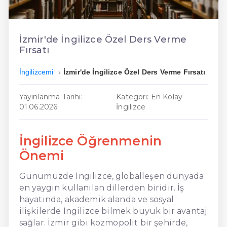
En Kolay İngilizce
En Ucuz İngilizce
İzmir'de İngilizce Özel Ders Verme
Fırsatı
En Uygun İngilizce
İngilizcemi
İzmir'de İngilizce Özel Ders Verme Fırsatı
Hızlı İngilizce
Yayınlanma Tarihi:
Kategori: En Kolay
01.06.2026
İngilizce
İngilizce Öğrenmenin
Önemi
Günümüzde İngilizce, globalleşen dünyada
en yaygın kullanılan dillerden biridir. İş
hayatında, akademik alanda ve sosyal
ilişkilerde İngilizce bilmek büyük bir avantaj
sağlar. İzmir gibi kozmopolit bir şehirde,