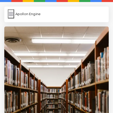
Apollon Engine
Apollon Engine
İngilizce Kelimeler
Resim Yükle
Wordpress Cache
Anasayfa
İngilizce Uygulamaları
5 Günde İngilizce
İngilizce
Dil Eğitimi
En Hızlı İngilizce