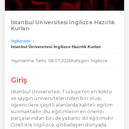
En Kolay İngilizce
En Ucuz İngilizce
İstanbul Üniversitesi İngilizce Hazırlık
Kurları
En Uygun İngilizce
İngilizcemi
Hızlı İngilizce
İstanbul Üniversitesi İngilizce Hazırlık Kurları
Yayınlanma Tarihi: 08.07.2026
Kategori: İngilizce
Giriş
İstanbul Üniversitesi, Türkiye’nin en köklü
ve saygın üniversitelerinden biri olup,
öğrencilere çeşitli alanlarda kaliteli eğitim
sunmaktadır. Bu eğitimlerin en önemli
parçalarından biri de yabancı dil eğitimidir.
Özellikle İngilizce, globalleşen dünyada