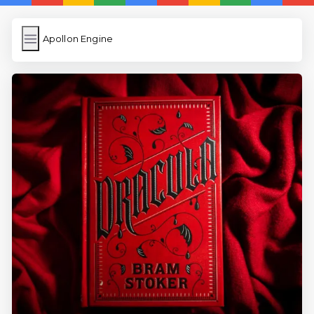
Apollon Engine
Apollon Engine
İngilizce Kelimeler
Resim Yükle
Wordpress Cache
Anasayfa
İngilizce Uygulamaları
5 Günde İngilizce
İngilizce
Dil Eğitimi
En Hızlı İngilizce