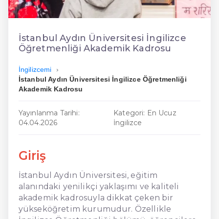
En Kolay İngilizce
En Ucuz İngilizce
İstanbul Aydın Üniversitesi İngilizce
Öğretmenliği Akademik Kadrosu
En Uygun İngilizce
İngilizcemi
Hızlı İngilizce
İstanbul Aydın Üniversitesi İngilizce Öğretmenliği
Akademik Kadrosu
Yayınlanma Tarihi:
Kategori: En Ucuz
04.04.2026
İngilizce
Giriş
İstanbul Aydın Üniversitesi, eğitim
alanındaki yenilikçi yaklaşımı ve kaliteli
akademik kadrosuyla dikkat çeken bir
yükseköğretim kurumudur. Özellikle