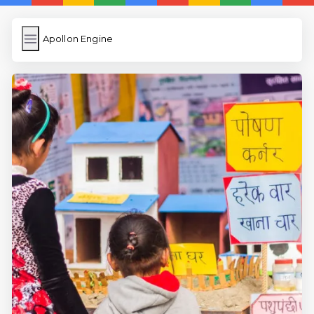
Apollon Engine
Apollon Engine
İngilizce Kelimeler
Resim Yükle
Wordpress Cache
Anasayfa
İngilizce Uygulamaları
5 Günde İngilizce
İngilizce
Dil Eğitimi
En Hızlı İngilizce