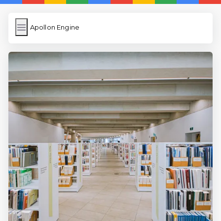
Apollon Engine
Apollon Engine
İngilizce Kelimeler
Resim Yükle
Wordpress Cache
Anasayfa
İngilizce Uygulamaları
5 Günde İngilizce
İngilizce
Dil Eğitimi
En Hızlı İngilizce