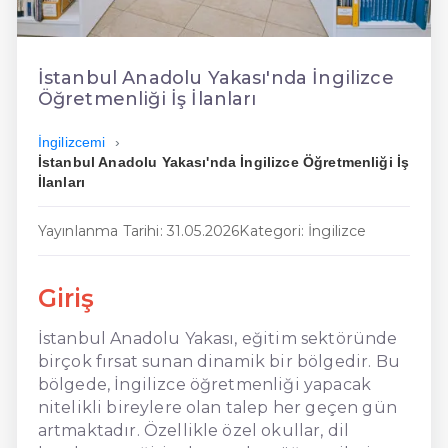
En Kolay İngilizce
En Ucuz İngilizce
İstanbul Anadolu Yakası'nda İngilizce
Öğretmenliği İş İlanları
En Uygun İngilizce
İngilizcemi
Hızlı İngilizce
İstanbul Anadolu Yakası'nda İngilizce Öğretmenliği İş
İlanları
Yayınlanma Tarihi: 31.05.2026
Kategori: İngilizce
Giriş
İstanbul Anadolu Yakası, eğitim sektöründe
birçok fırsat sunan dinamik bir bölgedir. Bu
bölgede, İngilizce öğretmenliği yapacak
nitelikli bireylere olan talep her geçen gün
artmaktadır. Özellikle özel okullar, dil