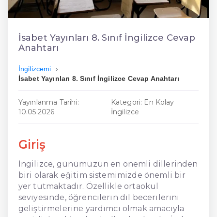
En Kolay İngilizce
En Ucuz İngilizce
İsabet Yayınları 8. Sınıf İngilizce Cevap
Anahtarı
En Uygun İngilizce
İngilizcemi
Hızlı İngilizce
İsabet Yayınları 8. Sınıf İngilizce Cevap Anahtarı
Yayınlanma Tarihi:
Kategori: En Kolay
10.05.2026
İngilizce
Giriş
İngilizce, günümüzün en önemli dillerinden
biri olarak eğitim sistemimizde önemli bir
yer tutmaktadır. Özellikle ortaokul
seviyesinde, öğrencilerin dil becerilerini
geliştirmelerine yardımcı olmak amacıyla