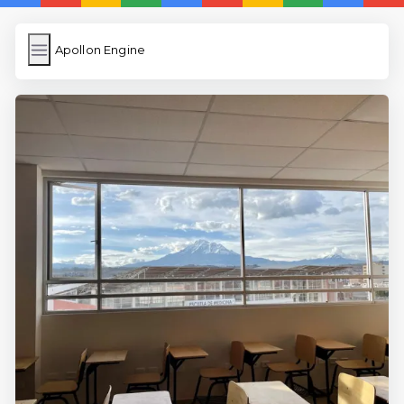
Apollon Engine
Apollon Engine
İngilizce Kelimeler
Resim Yükle
Wordpress Cache
Anasayfa
İngilizce Uygulamaları
5 Günde İngilizce
İngilizce
Dil Eğitimi
En Hızlı İngilizce