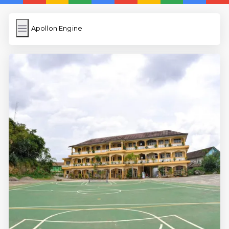
Apollon Engine
Apollon Engine
İngilizce Kelimeler
Resim Yükle
Wordpress Cache
Anasayfa
İngilizce Uygulamaları
5 Günde İngilizce
İngilizce
Dil Eğitimi
En Hızlı İngilizce