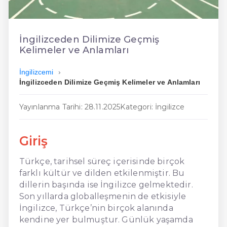
En Kolay İngilizce
En Ucuz İngilizce
İngilizceden Dilimize Geçmiş
Kelimeler ve Anlamları
En Uygun İngilizce
İngilizcemi
Hızlı İngilizce
İngilizceden Dilimize Geçmiş Kelimeler ve Anlamları
Yayınlanma Tarihi: 28.11.2025
Kategori: İngilizce
Giriş
Türkçe, tarihsel süreç içerisinde birçok
farklı kültür ve dilden etkilenmiştir. Bu
dillerin başında ise İngilizce gelmektedir.
Son yıllarda globalleşmenin de etkisiyle
İngilizce, Türkçe’nin birçok alanında
kendine yer bulmuştur. Günlük yaşamda