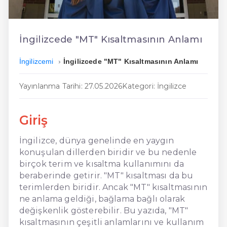
En Kolay İngilizce
En Ucuz İngilizce
İngilizcede "MT" Kısaltmasının Anlamı
En Uygun İngilizce
İngilizcemi
İngilizcede "MT" Kısaltmasının Anlamı
Hızlı İngilizce
Yayınlanma Tarihi: 27.05.2026
Kategori: İngilizce
Giriş
İngilizce, dünya genelinde en yaygın
konuşulan dillerden biridir ve bu nedenle
birçok terim ve kısaltma kullanımını da
beraberinde getirir. "MT" kısaltması da bu
terimlerden biridir. Ancak "MT" kısaltmasının
ne anlama geldiği, bağlama bağlı olarak
değişkenlik gösterebilir. Bu yazıda, "MT"
kısaltmasının çeşitli anlamlarını ve kullanım