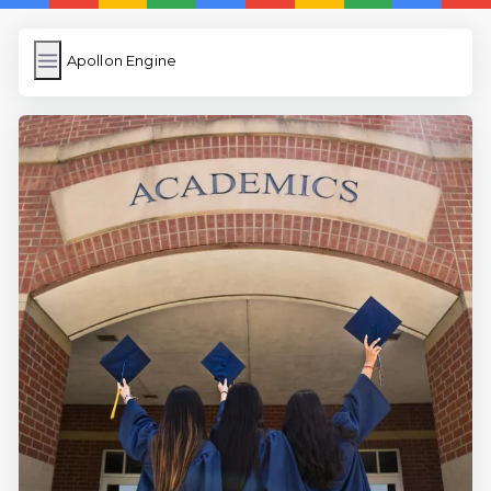
Apollon Engine
Apollon Engine
İngilizce Kelimeler
Resim Yükle
Wordpress Cache
Anasayfa
İngilizce Uygulamaları
5 Günde İngilizce
İngilizce
Dil Eğitimi
En Hızlı İngilizce