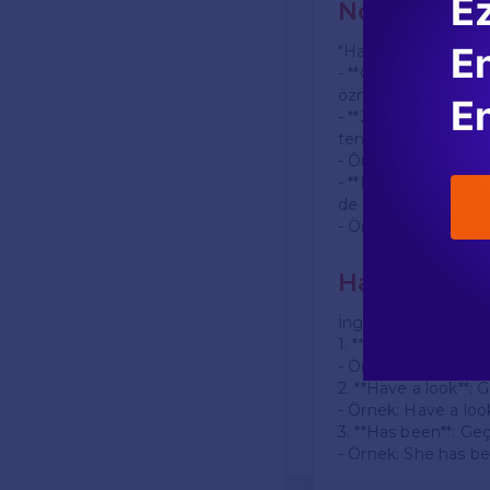
E
Noktalar
En
"Have" ve "has" kul
- **Özne Uyumu**: Do
özne için "has", çoğu
En
- **Zaman Kullanımı*
tense (mükemmel zam
- Örnek: I have eate
- **Duygusal ve Fiz
de kullanılabilir.
- Örnek: I have a h
Have ve Has 
İngilizce'de "have" 
1. **Have a good tim
- Örnek: We had a go
2. **Have a look**:
- Örnek: Have a look
3. **Has been**: Geç
- Örnek: She has been