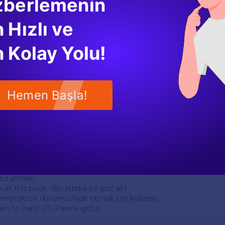
zberlemenin
 Hızlı ve
lanımında dikkat edilmesi gereken bazı noktalar vardır:
ğru fiili kullanabilmek için özne ile uyum sağlamaya dikkat edil
l özne ve "I" için "have" kullanılmalıdır.
 Kolay Yolu!
*: "Have" ve "has" kelimeleri genellikle geniş zamanda kullanılır
an) yapısında da kullanılırlar.
n. (Yedim.) / She has gone. (Gitti.)
iksel Durumlar**: "Have" kelimesi, duygu veya fiziksel durumları 
Hemen Başla!
eadache. (Başım ağrıyor.)
ile İlgili Yaygın İfadeler
ve "has" ile sıkça kullanılan bazı ifadeler bulunmaktadır:
e**: İyi vakit geçirmek.
od time at the party. (Partide iyi vakit geçirdik.)
 Göz atmak.
 at this book. (Bu kitaba bir göz at.)
mişteki bir durumu ifade etmek için kullanılır.
 to Paris. (O, Paris'e gitti.)