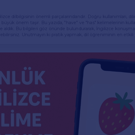
lizce dilbilgisinin önemli parçalarındandır. Doğru kullanımları, dilin
dan büyük önem taşır. Bu yazıda, "have" ve "has" kelimelerinin kull
ele aldık. Bu bilgileri göz önünde bulundurarak, İngilizce konuş
irebilirsiniz. Unutmayın ki pratik yapmak, dil öğreniminin en etkili