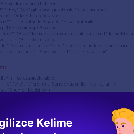
ğıdaki durumlarda kullanılır:
*: "They", "we" gibi özne grupları ile "have" kullanılır.
car. (Onların bir arabası var.)
s ile**: "I" ile kullanıldığında da "have" kullanılır.
og. (Benim bir köpeğim var.)
rde**: "Have" kelimesi, olumsuz cümlelerde "not" ile birlikte kull
ve a car. (Bir arabam yok.)
de**: Soru cümlelerinde "have" öncelikli olarak öznenin önüne ge
e any questions? (Sormak istediğin bir şey var mı?)
mı
llanımı ise aşağıdaki gibidir:
 "He", "she", "it" gibi tekil özne grupları ile "has" kullanılır.
at. (Onun bir kedisi var.)
rde**: "Has" kelimesi olumsuz cümlelerde "not" ile birlikte kullan
 have a bicycle. (Onun bir bisikleti yok.)
nde**: Soru cümlelerinde "has" öznenin önüne gelir.
ave a sister? (Onun bir kız kardeşi var mı?)
gilizce Kelime
 Kullanımında Dikkat Edilmesi Gereke