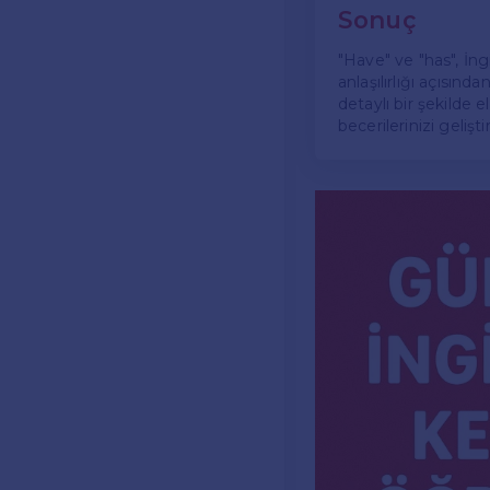
Sonuç
"Have" ve "has", İngi
anlaşılırlığı açısın
detaylı bir şekilde 
becerilerinizi gelişt