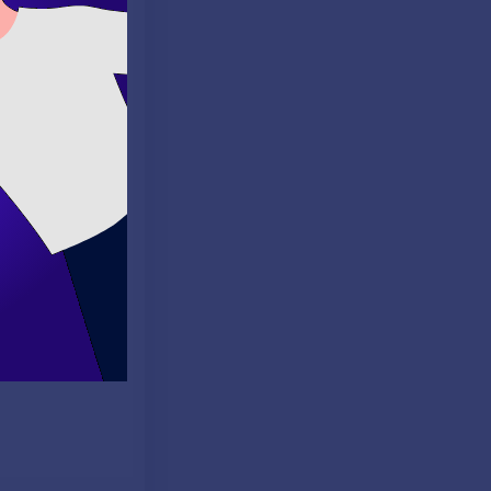
melidir. Tekil
. Ancak perfect
ifade etmek için