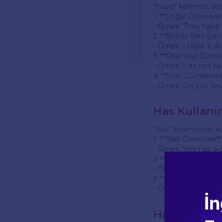
"Have" kelimesi, aşa
1. **Çoğul Öznelerle*
- Örnek: They have a 
2. **Birinci Tekil Şahı
- Örnek: I have a d
3. **Olumsuz Cümlele
- Örnek: I do not ha
4. **Soru Cümlelerin
- Örnek: Do you hav
Has Kullanı
"Has" kelimesinin ku
1. **Tekil Öznelerle**:
- Örnek: She has a c
2. **Olumsuz Cümlele
- Örnek: He does not
3. **Soru Cümleleri
- Örnek: Does she h
İn
Have ve Has