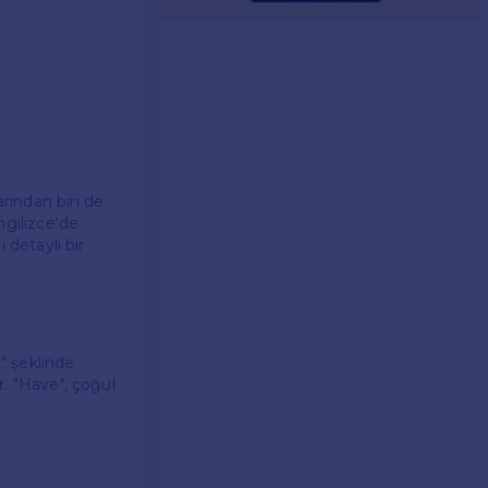
arından biri de
İngilizce'de
ı detaylı bir
k" şeklinde
ir. "Have", çoğul