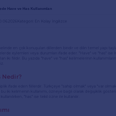
cede Have ve Has Kullanımları
10.06.2026
Kategori: En Kolay İngilizce
elinde en çok konuşulan dillerden biridir ve dilin temel yapı taşl
cümlelerde eylemleri veya durumları ifade eder. "Have" ve "has" ise 
lan iki fiildir. Bu yazıda "have" ve "has" kelimelerinin kullanımların
iz.
 Nedir?
iplik ifade eden fiillerdir. Türkçeye "sahip olmak" veya "var olma
k bu iki kelimenin kullanımı, özneye bağlı olarak değişiklik göster
kullanılırken, "has" ise tekil özne ile kullanılır.
ımı