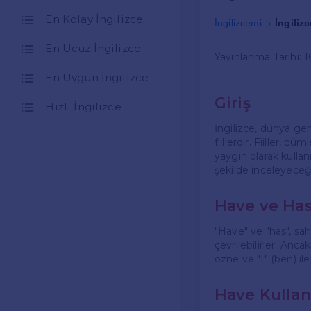
En Kolay İngilizce
İngilizcemi
İngiliz
En Ucuz İngilizce
Yayınlanma Tarihi: 
En Uygun İngilizce
Giriş
Hızlı İngilizce
İngilizce, dünya gen
fiillerdir. Fiiller, 
yaygın olarak kullanı
şekilde inceleyeceğ
Have ve Has
"Have" ve "has", sah
çevrilebilirler. Anca
özne ve "I" (ben) ile 
Have Kullan