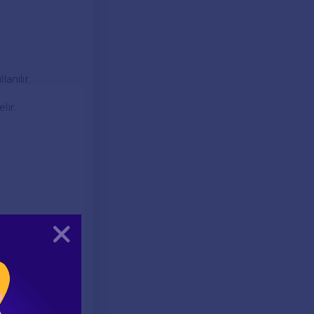
anılır.
lir.
ılır.
Kapat
n