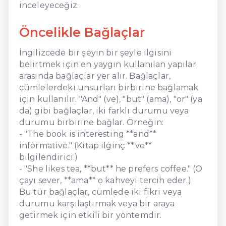
inceleyeceğiz.
Öncelikle Bağlaçlar
İngilizcede bir şeyin bir şeyle ilgisini
belirtmek için en yaygın kullanılan yapılar
arasında bağlaçlar yer alır. Bağlaçlar,
cümlelerdeki unsurları birbirine bağlamak
için kullanılır. "And" (ve), "but" (ama), "or" (ya
da) gibi bağlaçlar, iki farklı durumu veya
durumu birbirine bağlar. Örneğin:
- "The book is interesting **and**
informative." (Kitap ilginç **ve**
bilgilendirici.)
- "She likes tea, **but** he prefers coffee." (O
çayı sever, **ama** o kahveyi tercih eder.)
Bu tür bağlaçlar, cümlede iki fikri veya
durumu karşılaştırmak veya bir araya
getirmek için etkili bir yöntemdir.