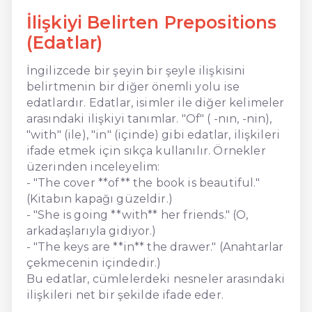
İlişkiyi Belirten Prepositions
(Edatlar)
İngilizcede bir şeyin bir şeyle ilişkisini
belirtmenin bir diğer önemli yolu ise
edatlardır. Edatlar, isimler ile diğer kelimeler
arasındaki ilişkiyi tanımlar. "Of" ( -nın, -nin),
"with" (ile), "in" (içinde) gibi edatlar, ilişkileri
ifade etmek için sıkça kullanılır. Örnekler
üzerinden inceleyelim:
- "The cover **of** the book is beautiful."
(Kitabın kapağı güzeldir.)
- "She is going **with** her friends." (O,
arkadaşlarıyla gidiyor.)
- "The keys are **in** the drawer." (Anahtarlar
çekmecenin içindedir.)
Bu edatlar, cümlelerdeki nesneler arasındaki
ilişkileri net bir şekilde ifade eder.