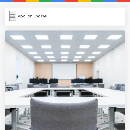
Apollon Engine
Apollon Engine
İngilizce Kelimeler
Resim Yükle
Wordpress Cache
Anasayfa
İngilizce Uygulamaları
5 Günde İngilizce
İngilizce
Dil Eğitimi
En Hızlı İngilizce