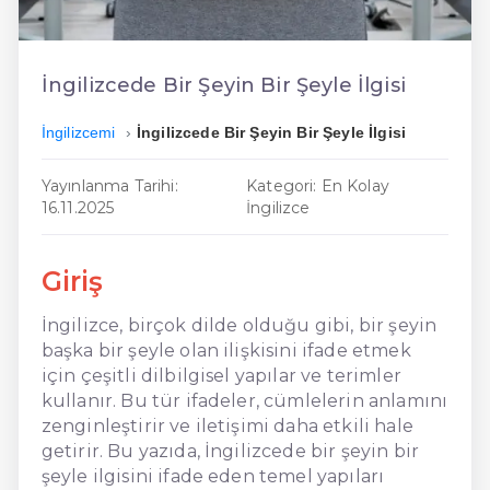
En Kolay İngilizce
En Ucuz İngilizce
İngilizcede Bir Şeyin Bir Şeyle İlgisi
En Uygun İngilizce
İngilizcemi
İngilizcede Bir Şeyin Bir Şeyle İlgisi
Hızlı İngilizce
Yayınlanma Tarihi:
Kategori: En Kolay
16.11.2025
İngilizce
Giriş
İngilizce, birçok dilde olduğu gibi, bir şeyin
başka bir şeyle olan ilişkisini ifade etmek
için çeşitli dilbilgisel yapılar ve terimler
kullanır. Bu tür ifadeler, cümlelerin anlamını
zenginleştirir ve iletişimi daha etkili hale
getirir. Bu yazıda, İngilizcede bir şeyin bir
şeyle ilgisini ifade eden temel yapıları