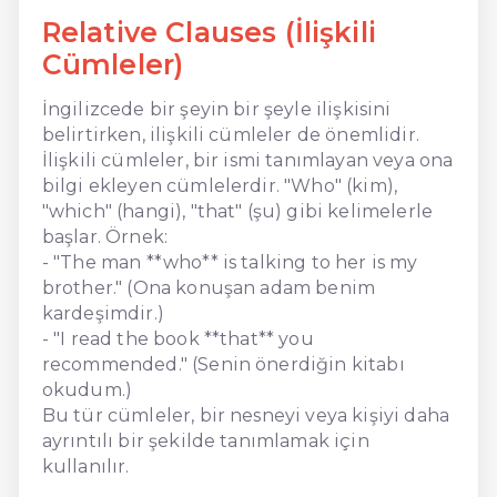
Relative Clauses (İlişkili
Cümleler)
İngilizcede bir şeyin bir şeyle ilişkisini
belirtirken, ilişkili cümleler de önemlidir.
İlişkili cümleler, bir ismi tanımlayan veya ona
bilgi ekleyen cümlelerdir. "Who" (kim),
"which" (hangi), "that" (şu) gibi kelimelerle
başlar. Örnek:
- "The man **who** is talking to her is my
brother." (Ona konuşan adam benim
kardeşimdir.)
- "I read the book **that** you
recommended." (Senin önerdiğin kitabı
okudum.)
Bu tür cümleler, bir nesneyi veya kişiyi daha
ayrıntılı bir şekilde tanımlamak için
kullanılır.