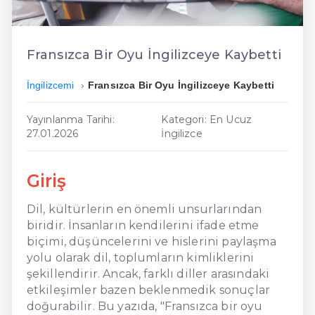
En Kolay İngilizce
En Ucuz İngilizce
Fransızca Bir Oyu İngilizceye Kaybetti
En Uygun İngilizce
İngilizcemi
Fransızca Bir Oyu İngilizceye Kaybetti
Hızlı İngilizce
Yayınlanma Tarihi:
Kategori: En Ucuz
27.01.2026
İngilizce
Giriş
Dil, kültürlerin en önemli unsurlarından
biridir. İnsanların kendilerini ifade etme
biçimi, düşüncelerini ve hislerini paylaşma
yolu olarak dil, toplumların kimliklerini
şekillendirir. Ancak, farklı diller arasındaki
etkileşimler bazen beklenmedik sonuçlar
doğurabilir. Bu yazıda, "Fransızca bir oyu