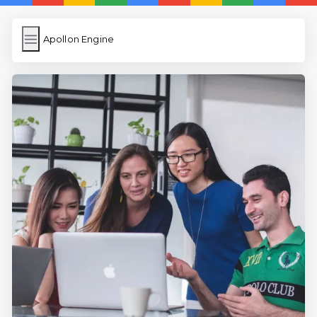
Apollon Engine
Apollon Engine
İngilizce Kelimeler
Resim Yükle
Wordpress Cache
Anasayfa
İngilizce Uygulamaları
5 Günde İngilizce
İngilizce
Dil Eğitimi
En Hızlı İngilizce