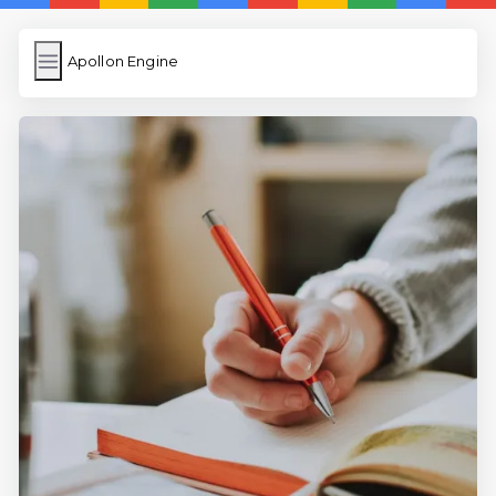
Apollon Engine
Apollon Engine
İngilizce Kelimeler
Resim Yükle
Wordpress Cache
Anasayfa
İngilizce Uygulamaları
5 Günde İngilizce
İngilizce
Dil Eğitimi
En Hızlı İngilizce