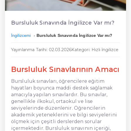
En Kolay İngilizce
En Ucuz İngilizce
Bursluluk Sınavında İngilizce Var mı?
En Uygun İngilizce
İngilizcemi
Bursluluk Sınavında İngilizce Var mı?
Hızlı İngilizce
Yayınlanma Tarihi: 02.03.2026
Kategori: Hızlı İngilizce
Bursluluk Sınavlarının Amacı
Bursluluk sınavları, öğrencilere eğitim
hayatları boyunca maddi destek sağlamak
amacıyla yapılan sınavlardır. Bu sınavlar,
genellikle ilkokul, ortaokul ve lise
seviyelerinde düzenlenir. Öğrencilerin
akademik yeteneklerini ve bilgi seviyelerini
ölçmek için çeşitli derslerden sorular
içermektedir. Bursluluk sınavının içeriği,