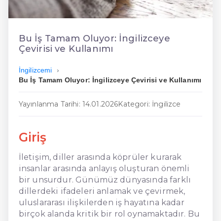
En Kolay İngilizce
En Ucuz İngilizce
Bu İş Tamam Oluyor: İngilizceye
Çevirisi ve Kullanımı
En Uygun İngilizce
İngilizcemi
Hızlı İngilizce
Bu İş Tamam Oluyor: İngilizceye Çevirisi ve Kullanımı
Yayınlanma Tarihi: 14.01.2026
Kategori: İngilizce
Giriş
İletişim, diller arasında köprüler kurarak
insanlar arasında anlayış oluşturan önemli
bir unsurdur. Günümüz dünyasında farklı
dillerdeki ifadeleri anlamak ve çevirmek,
uluslararası ilişkilerden iş hayatına kadar
birçok alanda kritik bir rol oynamaktadır. Bu