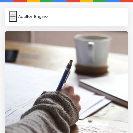
Apollon Engine
Apollon Engine
İngilizce Kelimeler
Resim Yükle
Wordpress Cache
Anasayfa
İngilizce Uygulamaları
5 Günde İngilizce
İngilizce
Dil Eğitimi
En Hızlı İngilizce