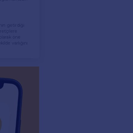
nın getirdiği
retçilere
 olarak öne
ilde varlığını