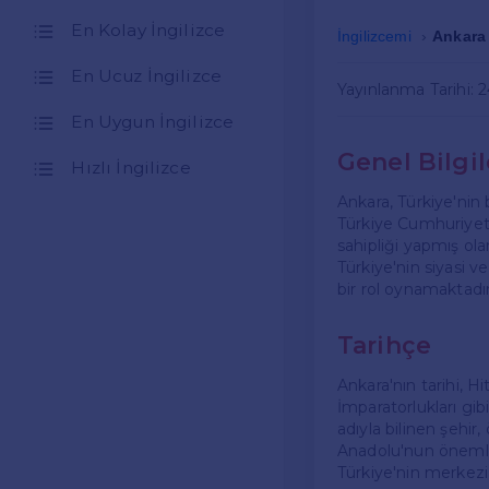
En Kolay İngilizce
İngilizcemi
Ankara 
En Ucuz İngilizce
Yayınlanma Tarihi: 
En Uygun İngilizce
Genel Bilgil
Hızlı İngilizce
Ankara, Türkiye'nin 
Türkiye Cumhuriyeti
sahipliği yapmış ola
Türkiye'nin siyasi v
bir rol oynamaktadır
Tarihçe
Ankara'nın tarihi, 
İmparatorlukları gi
adıyla bilinen şehir
Anadolu'nun önemli ş
Türkiye'nin merkezi 