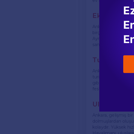
ev sahipliği yapmak
E
Ekonomi
En
Ankara'nın ekonomis
birçok kamu kurumu
En
Ayrıca, son yıllard
sanayi tesisleri ve 
Turizm
Ankara, turizm açısın
turistlerin ilgisin
gibi yerler, ziyaret
festivaller ve etkin
Ulaşım
Ankara, gelişmiş bir
dolmuşlardan oluşur.
kolaydır. Yüksek hız
Havalimanı, uluslar