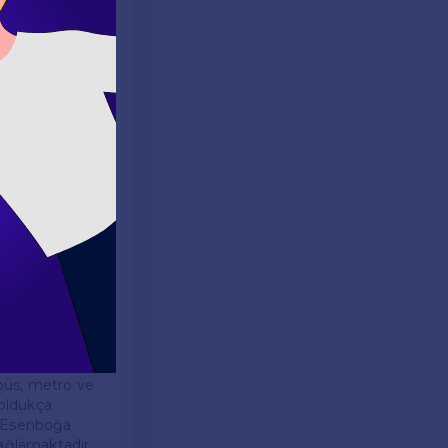
aynı zamanda
kaynağıdır.
adır. Ankara,
erli ve yabancı
i ve Roma Hamamı
eşitli
 sunmaktadır.
obüs, metro ve
 oldukça
r. Esenboğa
sağlamaktadır.