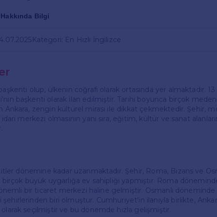
Hakkında Bilgi
24.07.2025
Kategori: En Hızlı İngilizce
er
başkenti olup, ülkenin coğrafi olarak ortasında yer almaktadır. 1
'nin başkenti olarak ilan edilmiştir. Tarihi boyunca birçok mede
n Ankara, zengin kültürel mirası ile dikkat çekmektedir. Şehir, 
e idari merkezi olmasının yanı sıra, eğitim, kültür ve sanat alanla
.
Hititler dönemine kadar uzanmaktadır. Şehir, Roma, Bizans ve Os
bi birçok büyük uygarlığa ev sahipliği yapmıştır. Roma dönemind
, önemli bir ticaret merkezi haline gelmiştir. Osmanlı döneminde 
ehirlerinden biri olmuştur. Cumhuriyet'in ilanıyla birlikte, Ankar
olarak seçilmiştir ve bu dönemde hızla gelişmiştir.