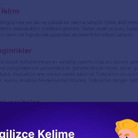
 İklim
ölgesi'nde yer alır ve yüksek bir rakıma sahiptir. Şehir, 850 met
le, karasal iklim özellikleri gösterir. Yazları sıcak ve kuru, kışla
lim, tarım ve hayvancılık açısından da önemli bir etkiye sahiptir.
ginlikler
ca birçok kültürel etkiye ev sahipliği yapmış olup, bu durum şeh
l zenginliklerine yansımaktadır. Şehirde birçok müze, sanat gale
abir, Atatürk’ün anıt mezarı olarak bilinir ve Türkiye’nin en öne
r. Ayrıca, Anadolu Medeniyetleri Müzesi, Türkiye’nin zengin tarih
niversiteler
 en önemli eğitim merkezlerinden biridir. Şehirde birçok üniversi
a Doğu Teknik Üniversitesi (ODTÜ), Hacettepe Üniversitesi ve A
klü kurumlar, yükseköğretim alanında önemli bir yere sahiptir. Bu
gilizce Kelime
 de yurtdışından birçok öğrenciye eğitim vermekte ve çeşitli 