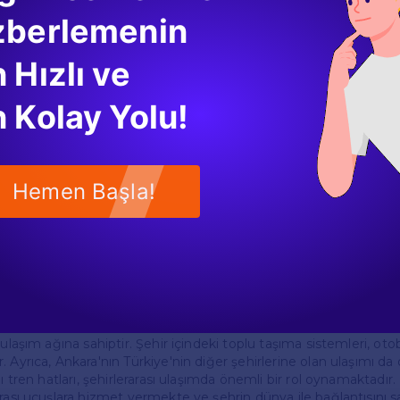
tadır.
zberlemenin
 Hızlı ve
i, tarım, sanayi ve hizmet sektörlerine dayanmaktadır. Şehir, 
nun merkezi olduğu için, kamu sektörü de önemli bir istihdam 
 Kolay Yolu!
a teknoloji ve yazılım sektöründe de önemli gelişmeler yaşanmakt
organize sanayi bölgeleri ile de dikkat çekmektedir.
Hemen Başla!
dan da önemli bir şehirdir. Şehirdeki tarihi ve kültürel yapılar, y
i çekmektedir. Anıtkabir, Atatürk Orman Çiftliği, Kocatepe Cami
çilerin mutlaka görmesi gereken noktalardandır. Ayrıca, şehirdeki ç
likler, turizmi canlandırmakta ve ziyaretçilere çeşitli deneyimler
 ulaşım ağına sahiptir. Şehir içindeki toplu taşıma sistemleri, ot
 Ayrıca, Ankara'nın Türkiye'nin diğer şehirlerine olan ulaşımı da
lı tren hatları, şehirlerarası ulaşımda önemli bir rol oynamaktadı
arası uçuşlara hizmet vermekte ve şehrin dünya ile bağlantısını 