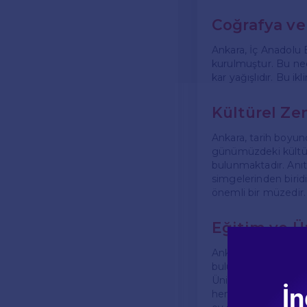
Coğrafya ve
Ankara, İç Anadolu B
kurulmuştur. Bu neden
kar yağışlıdır. Bu ik
Kültürel Zen
Ankara, tarih boyun
günümüzdeki kültüre
bulunmaktadır. Anıtk
simgelerinden biridi
önemli bir müzedir.
Eğitim ve Ü
Ankara, Türkiye'nin
bulunmaktadır. Ort
Üniversitesi gibi kö
İn
hem Türkiye'den hem