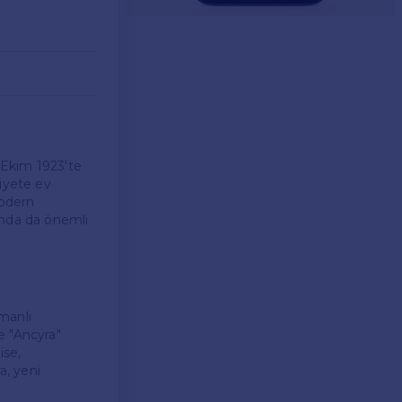
3 Ekim 1923'te
niyete ev
modern
rında da önemli
manlı
e "Ancyra"
ise,
a, yeni