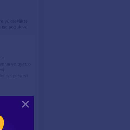
re yükseklikte
rı ise soğuk ve
rin
risi ve tiyatro
mli
ini sergileyen
Kapat
te
nkara
 üniversiteler,
araştırmalara