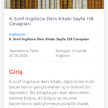
En Kolay İngilizce
En Ucuz İngilizce
6. Sınıf İngilizce Ders Kitabı Sayfa 118
Cevapları
En Uygun İngilizce
İngilizcemi
Hızlı İngilizce
6. Sınıf İngilizce Ders Kitabı Sayfa 118 Cevapları
Yayınlanma Tarihi:
Kategori: 5 Günde
30.05.2026
İngilizce
Giriş
6. sınıf İngilizce ders kitabı, öğrencilerin dil
becerilerini geliştirmeleri için önemli bir
kaynaktır. Bu kitapta yer alan aktiviteler,
kelime bilgisi, dil bilgisi ve okuma
becerilerini pekiştirmeye yönelik olarak