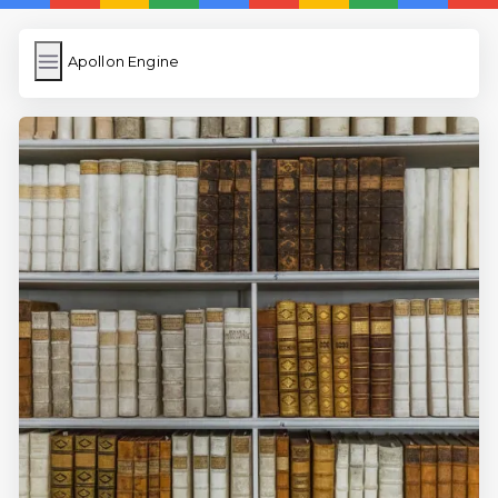
Apollon Engine
Apollon Engine
İngilizce Kelimeler
Resim Yükle
Wordpress Cache
Anasayfa
İngilizce Uygulamaları
5 Günde İngilizce
İngilizce
Dil Eğitimi
En Hızlı İngilizce