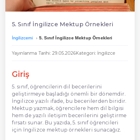
En Kolay İngilizce
En Ucuz İngilizce
5. Sınıf İngilizce Mektup Örnekleri
En Uygun İngilizce
İngilizcemi
5. Sınıf İngilizce Mektup Örnekleri
Hızlı İngilizce
Yayınlanma Tarihi: 29.05.2026
Kategori: İngilizce
Giriş
5. sınıf, öğrencilerin dil becerilerini
geliştirmeye başladığı önemli bir dönemdir.
İngilizce yazılı ifade, bu becerilerden biridir.
Mektup yazmak, öğrencilere hem dil bilgisi
hem de yazılı iletişim becerilerini geliştirme
fırsatı sunar. Bu yazıda, 5. sınıf öğrencileri
için İngilizce mektup örnekleri sunacağız.