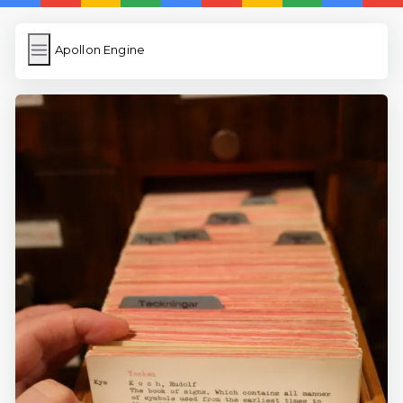
Apollon Engine
Apollon Engine
İngilizce Kelimeler
Resim Yükle
Wordpress Cache
Anasayfa
İngilizce Uygulamaları
5 Günde İngilizce
İngilizce
Dil Eğitimi
En Hızlı İngilizce